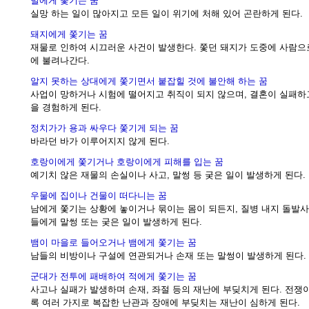
벌에게 쫓기는 꿈
실망 하는 일이 많아지고 모든 일이 위기에 처해 있어 곤란하게 된다.
돼지에게 쫓기는 꿈
재물로 인하여 시끄러운 사건이 발생한다. 쫓던 돼지가 도중에 사람으
에 불려나간다.
알지 못하는 상대에게 쫓기면서 붙잡힐 것에 불안해 하는 꿈
사업이 망하거나 시험에 떨어지고 취직이 되지 않으며, 결혼이 실패하고
을 경험하게 된다.
정치가가 용과 싸우다 쫓기게 되는 꿈
바라던 바가 이루어지지 않게 된다.
호랑이에게 쫓기거나 호랑이에게 피해를 입는 꿈
예기치 않은 재물의 손실이나 사고, 말썽 등 궂은 일이 발생하게 된다.
우물에 집이나 건물이 떠다니는 꿈
남에게 쫓기는 상황에 놓이거나 묶이는 몸이 되든지, 질병 내지 돌발
들에게 말썽 또는 궂은 일이 발생하게 된다.
뱀이 마을로 들어오거나 뱀에게 쫓기는 꿈
남들의 비방이나 구설에 연관되거나 손재 또는 말썽이 발생하게 된다.
군대가 전투에 패배하여 적에게 쫓기는 꿈
사고나 실패가 발생하며 손재, 좌절 등의 재난에 부딪치게 된다. 전쟁
록 여러 가지로 복잡한 난관과 장애에 부딪치는 재난이 심하게 된다.